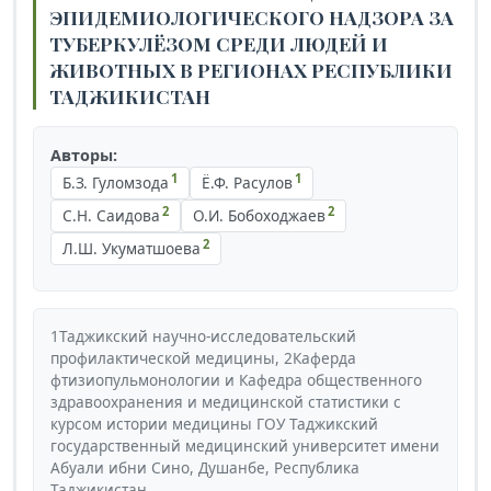
ЭПИДЕМИОЛОГИЧЕСКОГО НАДЗОРА ЗА
ТУБЕРКУЛЁЗОМ СРЕДИ ЛЮДЕЙ И
ЖИВОТНЫХ В РЕГИОНАХ РЕСПУБЛИКИ
ТАДЖИКИСТАН
Авторы:
1
1
Б.З. Гуломзода
Ё.Ф. Расулов
2
2
С.Н. Саидова
О.И. Бобоходжаев
2
Л.Ш. Укуматшоева
1Таджикский научно-исследовательский
профилактической медицины, 2Каферда
фтизиопульмонологии и Кафедра общественного
здравоохранения и медицинской статистики с
курсом истории медицины ГОУ Таджикский
государственный медицинский университет имени
Абуали ибни Сино, Душанбе, Республика
Таджикистан