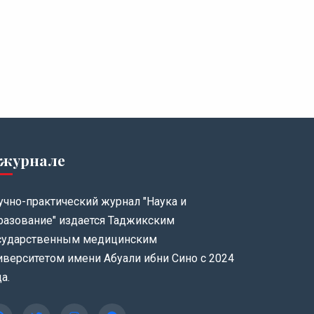
 журнале
учно-практический журнал "Наука и
разование" издается Таджикским
сударственным медицинским
иверситетом имени Абуали ибни Сино с 2024
а.