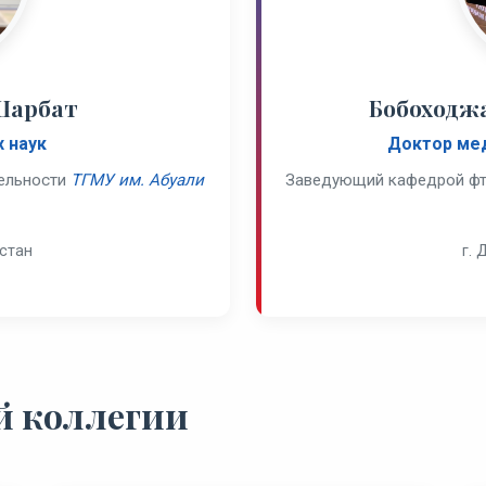
Шарбат
Бобоходж
 наук
Доктор мед
тельности
ТГМУ им. Абуали
Заведующий кафедрой ф
стан
г.
й коллегии