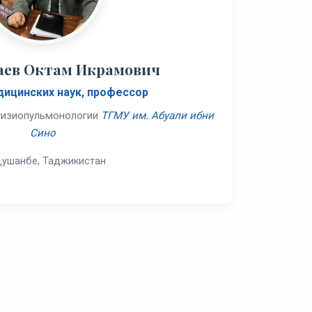
аев Октам Икрамович
ицинских наук, профессор
тизиопульмонологии
ТГМУ им. Абуали ибни
Сино
 Душанбе, Таджикистан