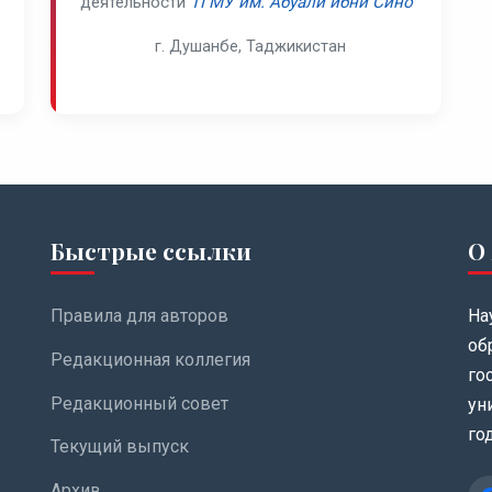
деятельности
ТГМУ им. Абуали ибни Сино
г. Душанбе, Таджикистан
Быстрые ссылки
О
Правила для авторов
На
об
Редакционная коллегия
го
Редакционный совет
ун
год
Текущий выпуск
Архив