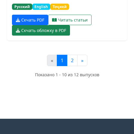
Русский
English
Тоҷикӣ
Скчать PDF
Читать статьи
Скчать обложку в PDF
«
1
2
»
Показано 1 - 10 из 12 выпусков