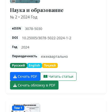
Наука и образование
№ 2 • 2024 Год
3078-5030
eISSN
10.25005/3078-5022-2024-1-2
DOI
2024
Год
ежеквартально
Периодичность
Русский
English
Тоҷикӣ
Скчать PDF
Читать статьи
Скчать обложку в PDF
Том 1