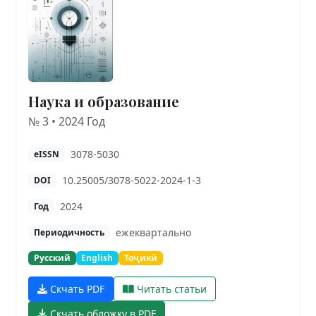
Наука и образование
№ 3 • 2024 Год
3078-5030
eISSN
10.25005/3078-5022-2024-1-3
DOI
2024
Год
ежеквартально
Периодичность
Русский
English
Тоҷикӣ
Скчать PDF
Читать статьи
Скчать обложку в PDF