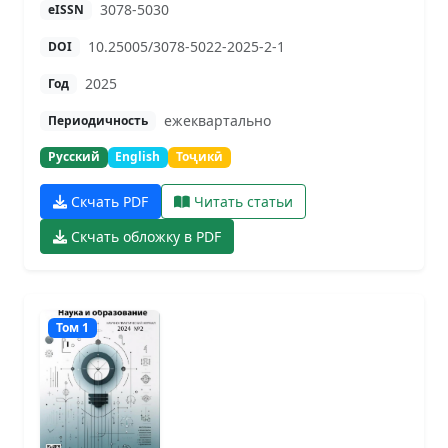
3078-5030
eISSN
10.25005/3078-5022-2025-2-1
DOI
2025
Год
ежеквартально
Периодичность
Русский
English
Тоҷикӣ
Скчать PDF
Читать статьи
Скчать обложку в PDF
Том 1