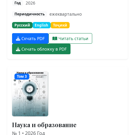
2026
Год
ежеквартально
Периодичность
Русский
English
Тоҷикӣ
Скчать PDF
Читать статьи
Скчать обложку в PDF
Том 3
Наука и образование
№ 1 • 2026 Год