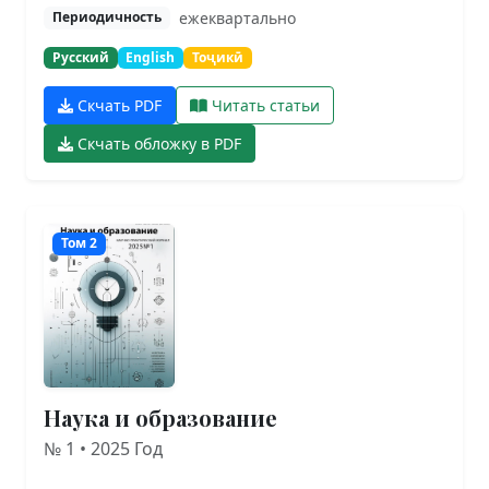
ежеквартально
Периодичность
Русский
English
Тоҷикӣ
Скчать PDF
Читать статьи
Скчать обложку в PDF
Том 2
Наука и образование
№ 1 • 2025 Год