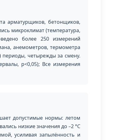
ста арматурщиков, бетонщиков,
лись микроклимат (температура,
роведено более 250 измерений
мана, анемометров, термометра
) периоды, четырежды за смену.
валы, p<0,05); Все измерения
шает допустимые нормы: летом
вались низкие значения до –2 °С
имой, усиливая запылённость и