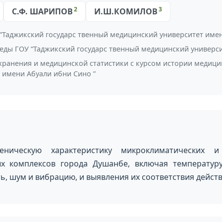
2
3
С.Ф. ШАРИПОВ
И.Ш.КОМИЛОВ
 “Таджикский государс твенный медицинский университет имен
ды ГОУ “Таджикский государс твенный медицинский универси
ранения и медицинской статистики с курсом истории медици
 имени Абуали ибни Сино ”
еническую характеристику микроклиматических и
 комплексов города Душанбе, включая температуру 
ть, шум и вибрацию, и выявления их соответствия дей