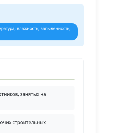
ратура; влажность; запылённость;
тников, занятых на
.
абочих строительных