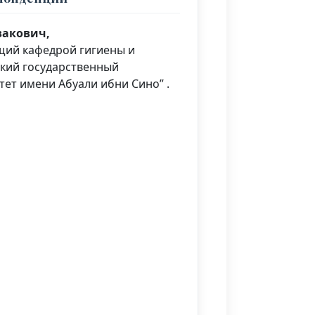
вакович,
ющий кафедрой гигиены и
ский государственный
ет имени Абуали ибни Сино” .