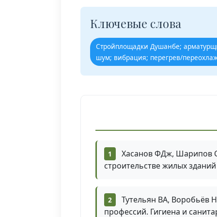
Ключевые слова
Стройплощадки Душанбе; арматурщи
шум; вибрация; перегрев/переохлаж
Хасанов ФДж, Шарипов С
строительстве жилых зданий в
Тутельян ВА, Воробьёв Н
профессий. Гигиена и санитар