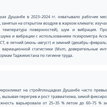
ках Душанбе в 2023–2024 гг. охватывало рабочие ме
занятых на открытом воздухе в жарком климате; изуча
а, температура поверхностей), шум и вибрация. П
 шума и вибрации с использованием психрометра Асс
Т, в летний (июнь–август) и зимний (декабрь–февраль
вариационной статистики (M±m, доверительные интер
ормам Таджикистана по гигиене труда.
микроклимат на стройплощадках Душанбе часто превы
С, вызывая перегрев и рост травматизма, зимой фиксиро
ажность варьировала от 25–35 % летом до 60–75 % з