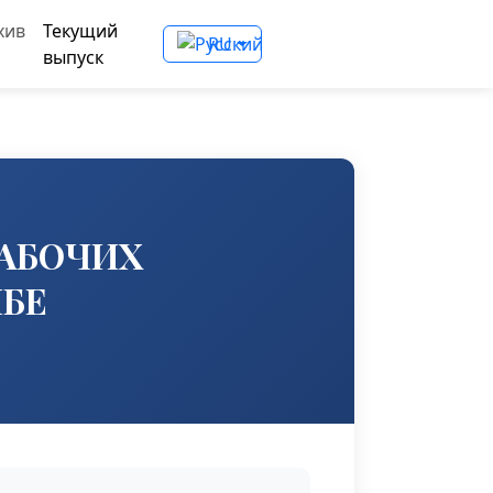
хив
Текущий
RU
выпуск
РАБОЧИХ
БЕ