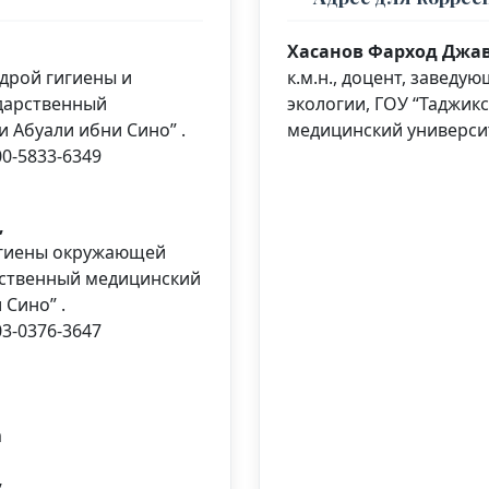
Хасанов Фарход Джа
едрой гигиены и
к.м.н., доцент, заведу
ударственный
экологии, ГОУ “Таджик
 Абуали ибни Сино” .
медицинский университ
00-5833-6349
,
гигиены окружающей
рственный медицинский
 Сино” .
03-0376-3647
m
,