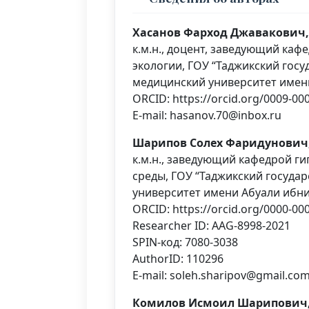
Хасанов Фарход Джавакович,
к.м.н., доцент, заведующий каф
экологии, ГОУ “Таджикский гос
медицинский университет имени
ORCID: https://orcid.org/0009-00
E-mail: hasanov.70@inbox.ru
Шарипов Солех Фаридунович
к.м.н., заведующий кафедрой 
среды, ГОУ “Таджикский госуда
университет имени Абуали ибни
ORCID: https://orcid.org/0000-00
Researcher ID: AAG-8998-2021
SPIN-код: 7080-3038
AuthorID: 110296
E-mail: soleh.sharipov@gmail.co
Комилов Исмоил Шарипович