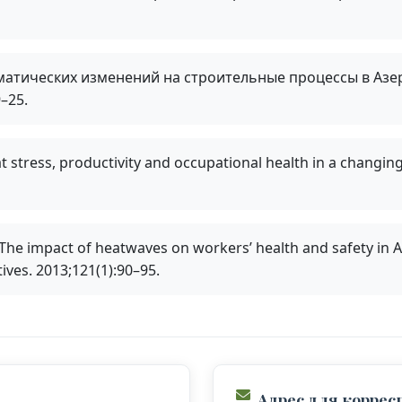
атических изменений на строительные процессы в Азе
–25.
t stress, productivity and occupational health in a changing
 D. The impact of heatwaves on workers’ health and safety in A
ves. 2013;121(1):90–95.
Адрес для корре