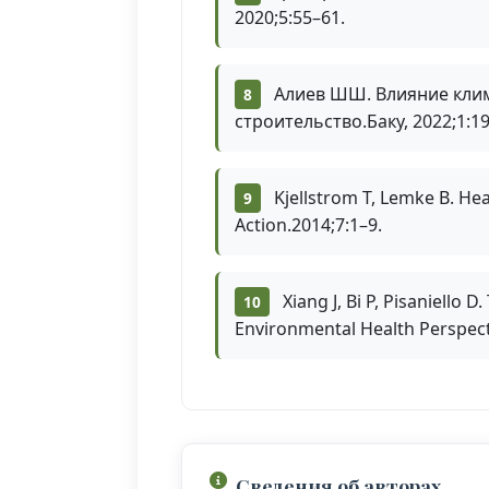
2020;5:55–61.
Алиев ШШ. Влияние клим
строительство.Баку, 2022;1:19
Kjellstrom T, Lemke B. Hea
Action.2014;7:1–9.
Xiang J, Bi P, Pisaniello
Environmental Health Perspecti
Сведения об авторах