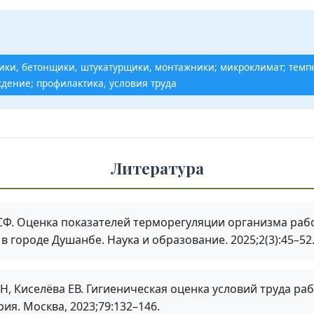
ки, бетонщики, штукатурщики, монтажники; микроклимат; темпе
дение; профилактика, условия труда
Литература
Ф. Оценка показателей терморегуляции организма рабо
 городе Душанбе. Наука и образование. 2025;2(3):45–52
Н, Киселёва ЕВ. Гигиеническая оценка условий труда р
ия. Москва, 2023;79:132–146.