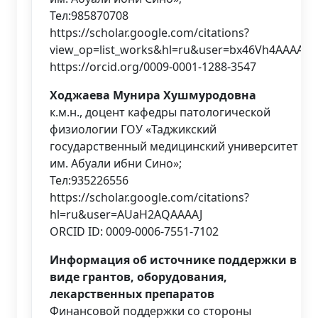
Тел:985870708
https://scholar.google.com/citations?
view_op=list_works&hl=ru&user=bx46Vh4AAAAJ
https://orcid.org/0009-0001-1288-3547
Ходжаева Мунира Хушмуродовна
к.м.н., доцент кафедры патологической
физиологии ГОУ «Таджикский
государственный медицинский университет
им. Абуали ибни Сино»;
Тел:935226556
https://scholar.google.com/citations?
hl=ru&user=AUaH2AQAAAAJ
ORCID ID: 0009-0006-7551-7102
Информация об источнике поддержки в
виде грантов, оборудования,
лекарственных препаратов
Финансовой поддержки со стороны