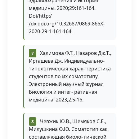
здравоохранения и история
медицины. 2020;29:161-164.
Doi/http:/
/dx.doi.org/10.32687/0869-866X-
2020-29-1-161-164.
Халимова Ф.Т., Назаров Дж.Т.,
Иргашева Дж. Индивидуально-
типологическая харак- теристика
студентов по их соматотипу.
Электронный научный журнал
Биология и интег- ративная
медицина. 2023;2:5-16.
Чевжик Ю.В., Шемяков С.Е.,
Милушкина О.Ю. Соматотип как
составляющая биоло- гической