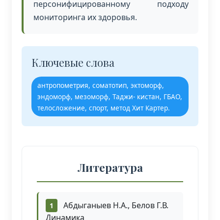
персонифицированному подходу
мониторинга их здоровья.
Ключевые слова
антропометрия, соматотип, эктоморф,
эндоморф, мезоморф, Таджи- кистан, ГБАО,
телосложение, спорт, метод Хит Картер.
Литература
Абдыганыев Н.А., Белов Г.В.
Динамика