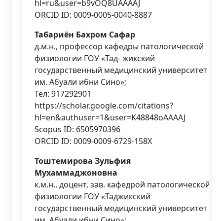
hl=ru&user=b9vOQ8UAAAAJ
ORCID ID: 0009-0005-0040-8887
Табариён Бахром Сафар
д.м.н., профессор кафедры патологической
физиологии ГОУ «Тад- жикский
государственный медицинский университет
им. Абуали ибни Сино»;
Тел: 917292901
https://scholar.google.com/citations?
hl=en&authuser=1&user=K48848oAAAAJ
Scopus ID: 6505970396
ORCID ID: 0009-0009-6729-158X
Тоштемирова Зульфия
Мухаммаджоновна
к.м.н., доцент, зав. кафедрой патологической
физиологии ГОУ «Таджикский
государственный медицинский университет
им. Абуали ибни Сино»;