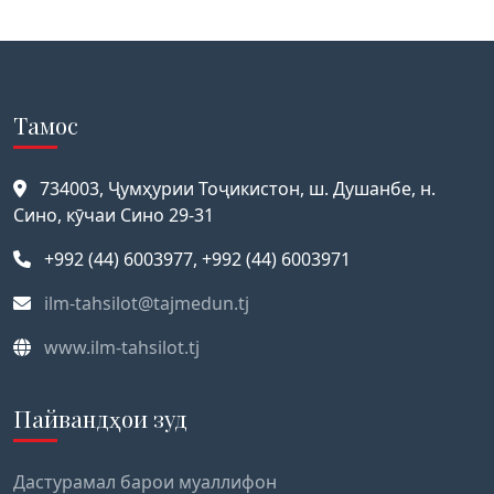
Тамос
734003, Ҷумҳурии Тоҷикистон, ш. Душанбе, н.
Сино, кӯчаи Сино 29-31
+992 (44) 6003977, +992 (44) 6003971
ilm-tahsilot@tajmedun.tj
www.ilm-tahsilot.tj
Пайвандҳои зуд
Дастурамал барои муаллифон