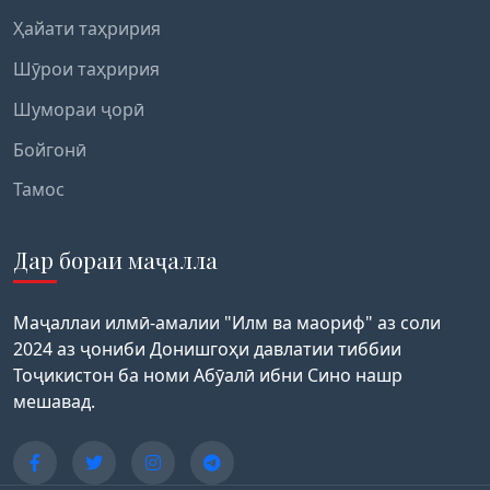
Ҳайати таҳририя
Шӯрои таҳририя
Шумораи ҷорӣ
Бойгонӣ
Тамос
Дар бораи маҷалла
Маҷаллаи илмӣ-амалии "Илм ва маориф" аз соли
2024 аз ҷониби Донишгоҳи давлатии тиббии
Тоҷикистон ба номи Абӯалӣ ибни Сино нашр
мешавад.